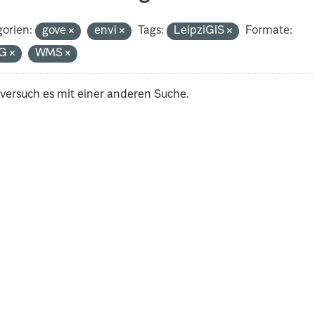
orien:
gove
envi
Tags:
LeipziGIS
Formate:
G
WMS
 versuch es mit einer anderen Suche.