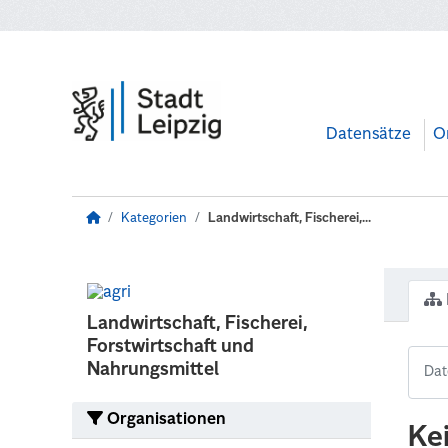
Zum Hauptinhalt wechseln
Datensätze
O
Kategorien
Landwirtschaft, Fischerei,...
Landwirtschaft, Fischerei,
Forstwirtschaft und
Nahrungsmittel
Organisationen
Ke