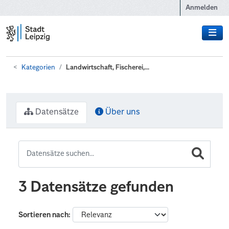
Zum Hauptinhalt wechseln
Anmelden
Kategorien
Landwirtschaft, Fischerei,...
Datensätze
Über uns
3 Datensätze gefunden
Sortieren nach