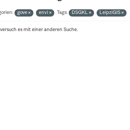
orien:
gove
envi
Tags:
DSGKL
LeipziGIS
 versuch es mit einer anderen Suche.