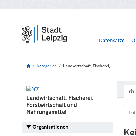
Zum Hauptinhalt wechseln
Datensätze
O
Kategorien
Landwirtschaft, Fischerei,...
Landwirtschaft, Fischerei,
Forstwirtschaft und
Nahrungsmittel
Organisationen
Ke