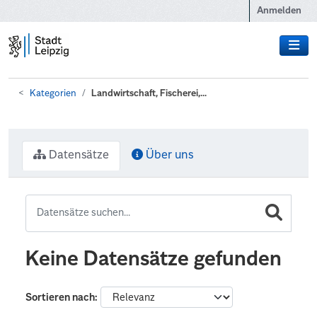
Zum Hauptinhalt wechseln
Anmelden
Kategorien
Landwirtschaft, Fischerei,...
Datensätze
Über uns
Keine Datensätze gefunden
Sortieren nach