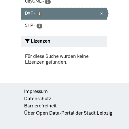
CityGML
-
1
DXF
-
x
1
SHP
-
1
Lizenzen
Für diese Suche wurden keine
Lizenzen gefunden.
Impressum
Datenschutz
Barrierefreiheit
Über Open Data-Portal der Stadt Leipzig