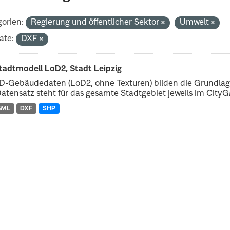
orien:
Regierung und öffentlicher Sektor
Umwelt
ate:
DXF
tadtmodell LoD2, Stadt Leipzig
D-Gebäudedaten (LoD2, ohne Texturen) bilden die Grundlage
atensatz steht für das gesamte Stadtgebiet jeweils im CityGM
GML
DXF
SHP