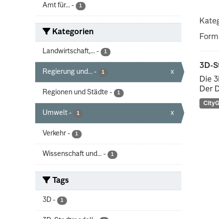
Amt für...
-
1
Kateg
Kategorien
Form
Landwirtschaft,...
-
1
3D-S
Regierung und...
-
x
1
Die 3
Der D
Regionen und Städte
-
1
City
Umwelt
-
x
1
Verkehr
-
1
Wissenschaft und...
-
1
Tags
3D
-
1