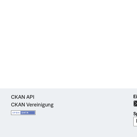
E
CKAN API
CKAN Vereinigung
S