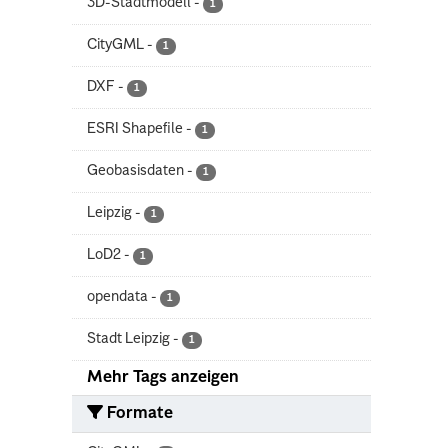
3D-Stadtmodell
-
1
CityGML
-
1
DXF
-
1
ESRI Shapefile
-
1
Geobasisdaten
-
1
Leipzig
-
1
LoD2
-
1
opendata
-
1
Stadt Leipzig
-
1
Mehr Tags anzeigen
Formate