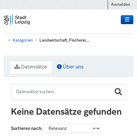
Zum Hauptinhalt wechseln
Anmelden
Kategorien
Landwirtschaft, Fischerei,...
Datensätze
Über uns
Keine Datensätze gefunden
Sortieren nach