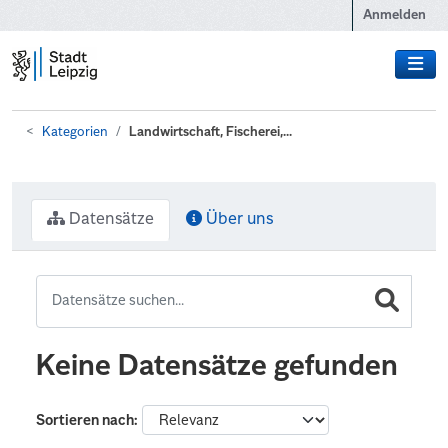
Zum Hauptinhalt wechseln
Anmelden
Kategorien
Landwirtschaft, Fischerei,...
Datensätze
Über uns
Keine Datensätze gefunden
Sortieren nach