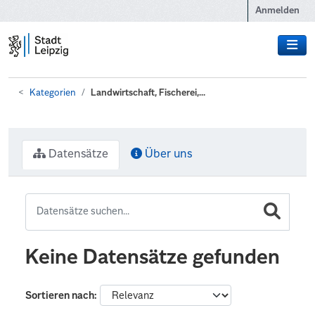
Zum Hauptinhalt wechseln
Anmelden
Kategorien
Landwirtschaft, Fischerei,...
Datensätze
Über uns
Keine Datensätze gefunden
Sortieren nach