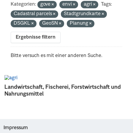
Kategorien:
gove
envi
agri
Tags:
Cadastral parcels
Stadtgrundkarte
DSGKL
GeoSN
Planung
Ergebnisse filtern
Bitte versuch es mit einer anderen Suche.
Landwirtschaft, Fischerei, Forstwirtschaft und
Nahrungsmittel
Impressum