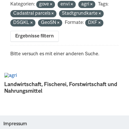
Kategorien:
gove
envi
agri
Tags:
Cadastral parcels
Stadtgrundkarte
DSGKL
GeoSN
Formate:
DXF
Ergebnisse filtern
Bitte versuch es mit einer anderen Suche.
Landwirtschaft, Fischerei, Forstwirtschaft und
Nahrungsmittel
Impressum