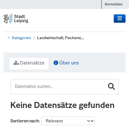
Zum Hauptinhalt wechseln
Anmelden
Kategorien
Landwirtschaft, Fischerei,...
Datensätze
Über uns
Keine Datensätze gefunden
Sortieren nach