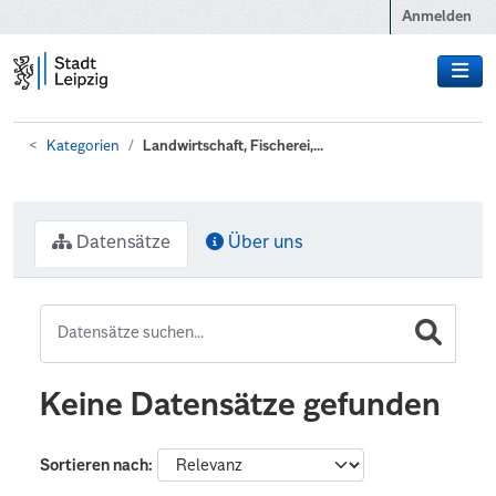
Zum Hauptinhalt wechseln
Anmelden
Kategorien
Landwirtschaft, Fischerei,...
Datensätze
Über uns
Keine Datensätze gefunden
Sortieren nach