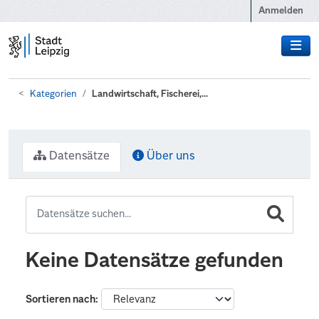
Zum Hauptinhalt wechseln
Anmelden
Kategorien
Landwirtschaft, Fischerei,...
Datensätze
Über uns
Keine Datensätze gefunden
Sortieren nach