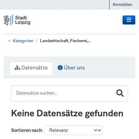
Zum Hauptinhalt wechseln
Anmelden
Kategorien
Landwirtschaft, Fischerei,...
Datensätze
Über uns
Keine Datensätze gefunden
Sortieren nach