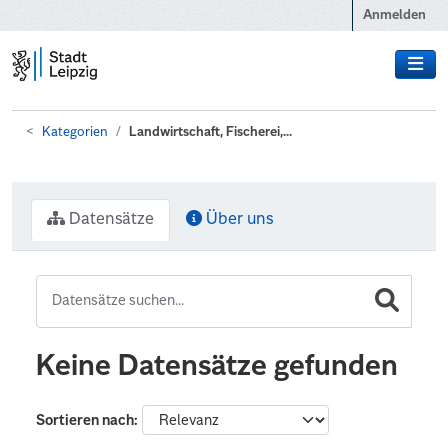
Zum Hauptinhalt wechseln
Anmelden
Kategorien
Landwirtschaft, Fischerei,...
Datensätze
Über uns
Keine Datensätze gefunden
Sortieren nach