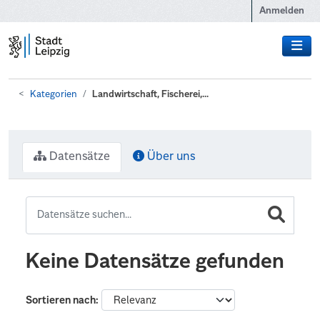
Zum Hauptinhalt wechseln
Anmelden
Kategorien
Landwirtschaft, Fischerei,...
Datensätze
Über uns
Keine Datensätze gefunden
Sortieren nach