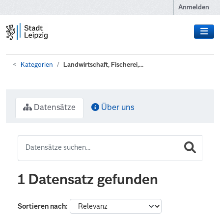
Zum Hauptinhalt wechseln
Anmelden
Kategorien
Landwirtschaft, Fischerei,...
Datensätze
Über uns
1 Datensatz gefunden
Sortieren nach