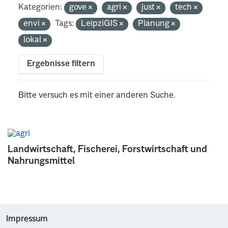
Kategorien:
gove
agri
just
tech
envi
Tags:
LeipziGIS
Planung
lokal
Ergebnisse filtern
Bitte versuch es mit einer anderen Suche.
Landwirtschaft, Fischerei, Forstwirtschaft und
Nahrungsmittel
Impressum