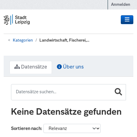
Zum Hauptinhalt wechseln
Anmelden
Kategorien
Landwirtschaft, Fischerei,...
Datensätze
Über uns
Keine Datensätze gefunden
Sortieren nach