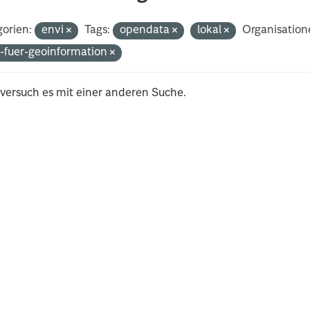
orien:
envi
Tags:
opendata
lokal
Organisation
-fuer-geoinformation
 versuch es mit einer anderen Suche.