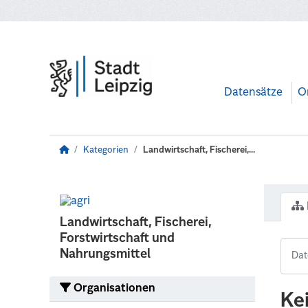
Zum Hauptinhalt wechseln
Datensätze
O
Kategorien
Landwirtschaft, Fischerei,...
Landwirtschaft, Fischerei,
Forstwirtschaft und
Nahrungsmittel
Organisationen
Ke