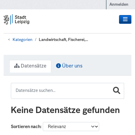
Zum Hauptinhalt wechseln
Anmelden
Kategorien
Landwirtschaft, Fischerei,...
Datensätze
Über uns
Keine Datensätze gefunden
Sortieren nach