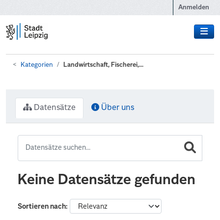
Zum Hauptinhalt wechseln
Anmelden
Kategorien
Landwirtschaft, Fischerei,...
Datensätze
Über uns
Keine Datensätze gefunden
Sortieren nach