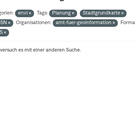
orien:
envi
Tags:
Planung
Stadtgrundkarte
oSN
Organisationen:
amt-fuer-geoinformation
Forma
S
 versuch es mit einer anderen Suche.