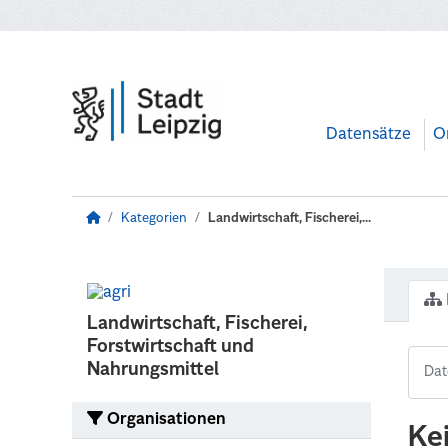
Zum Hauptinhalt wechseln
Datensätze
O
Kategorien
Landwirtschaft, Fischerei,...
Landwirtschaft, Fischerei,
Forstwirtschaft und
Nahrungsmittel
Organisationen
Ke