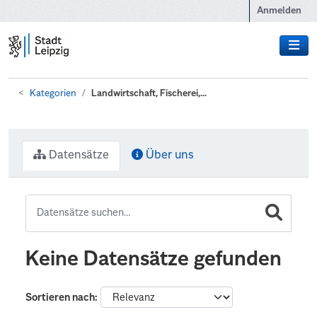
Zum Hauptinhalt wechseln
Anmelden
Kategorien
Landwirtschaft, Fischerei,...
Datensätze
Über uns
Keine Datensätze gefunden
Sortieren nach