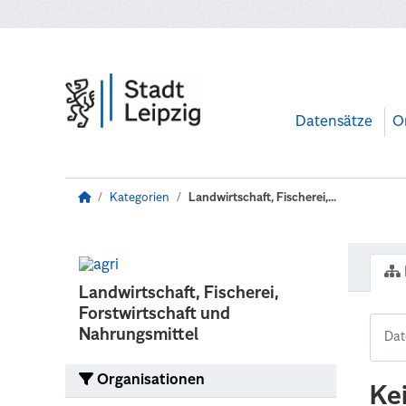
Zum Hauptinhalt wechseln
Datensätze
O
Kategorien
Landwirtschaft, Fischerei,...
Landwirtschaft, Fischerei,
Forstwirtschaft und
Nahrungsmittel
Organisationen
Ke