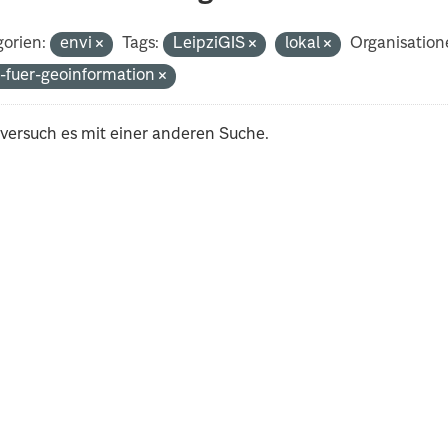
orien:
envi
Tags:
LeipziGIS
lokal
Organisation
-fuer-geoinformation
 versuch es mit einer anderen Suche.