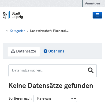
Zum Hauptinhalt wechseln
Anmelden
Kategorien
Landwirtschaft, Fischerei,...
Datensätze
Über uns
Keine Datensätze gefunden
Sortieren nach