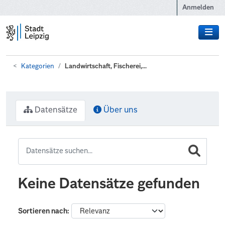
Zum Hauptinhalt wechseln
Anmelden
Kategorien
Landwirtschaft, Fischerei,...
Datensätze
Über uns
Keine Datensätze gefunden
Sortieren nach