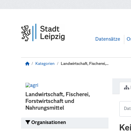
Zum Hauptinhalt wechseln
Datensätze
O
Kategorien
Landwirtschaft, Fischerei,...
Landwirtschaft, Fischerei,
Forstwirtschaft und
Nahrungsmittel
Organisationen
Ke