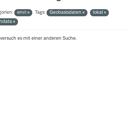
orien:
envi
Tags:
Geobasisdaten
lokal
ndata
 versuch es mit einer anderen Suche.