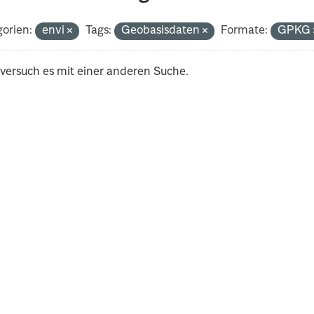
orien:
envi
Tags:
Geobasisdaten
Formate:
GPKG
 versuch es mit einer anderen Suche.