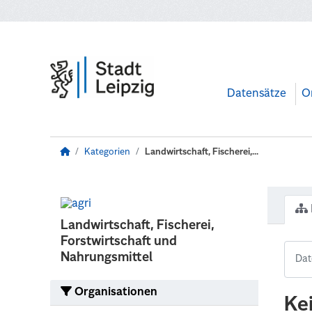
Zum Hauptinhalt wechseln
Datensätze
O
Kategorien
Landwirtschaft, Fischerei,...
Landwirtschaft, Fischerei,
Forstwirtschaft und
Nahrungsmittel
Organisationen
Ke