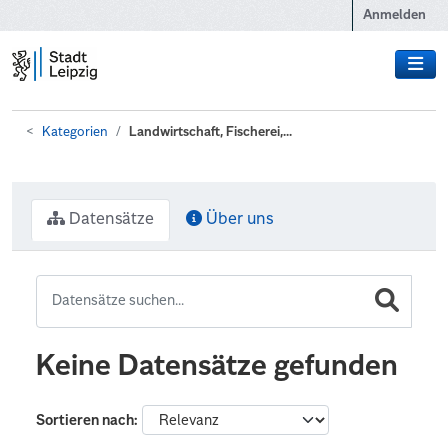
Zum Hauptinhalt wechseln
Anmelden
Kategorien
Landwirtschaft, Fischerei,...
Datensätze
Über uns
Keine Datensätze gefunden
Sortieren nach