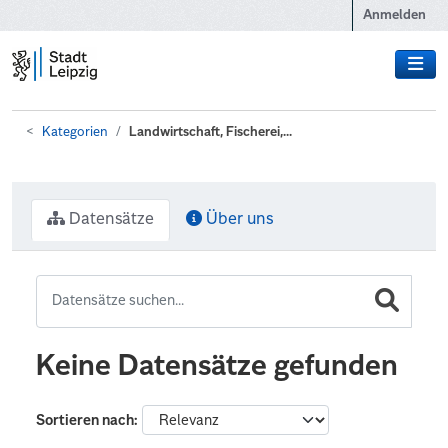
Zum Hauptinhalt wechseln
Anmelden
Kategorien
Landwirtschaft, Fischerei,...
Datensätze
Über uns
Keine Datensätze gefunden
Sortieren nach