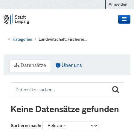
Zum Hauptinhalt wechseln
Anmelden
Kategorien
Landwirtschaft, Fischerei,...
Datensätze
Über uns
Keine Datensätze gefunden
Sortieren nach