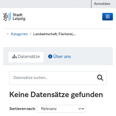
Zum Hauptinhalt wechseln
Anmelden
Kategorien
Landwirtschaft, Fischerei,...
Datensätze
Über uns
Keine Datensätze gefunden
Sortieren nach