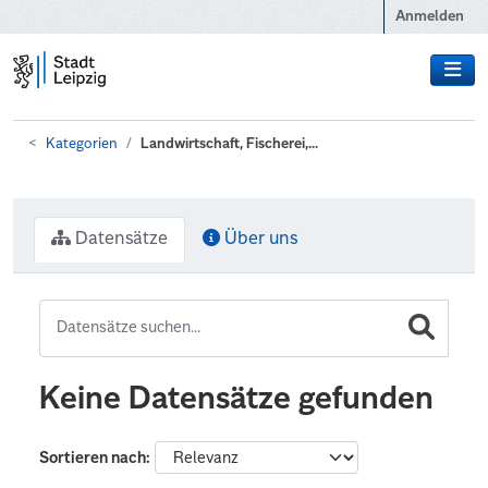
Zum Hauptinhalt wechseln
Anmelden
Kategorien
Landwirtschaft, Fischerei,...
Datensätze
Über uns
Keine Datensätze gefunden
Sortieren nach