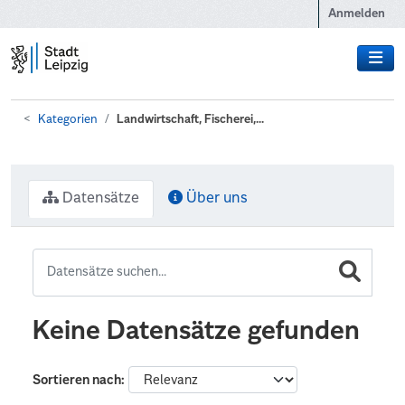
Zum Hauptinhalt wechseln
Anmelden
Kategorien
Landwirtschaft, Fischerei,...
Datensätze
Über uns
Keine Datensätze gefunden
Sortieren nach