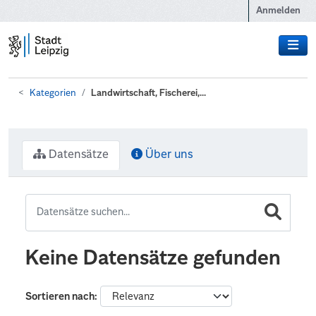
Zum Hauptinhalt wechseln
Anmelden
Kategorien
Landwirtschaft, Fischerei,...
Datensätze
Über uns
Keine Datensätze gefunden
Sortieren nach