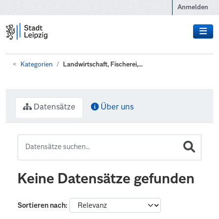
Zum Hauptinhalt wechseln
Anmelden
Kategorien
Landwirtschaft, Fischerei,...
Datensätze
Über uns
Keine Datensätze gefunden
Sortieren nach