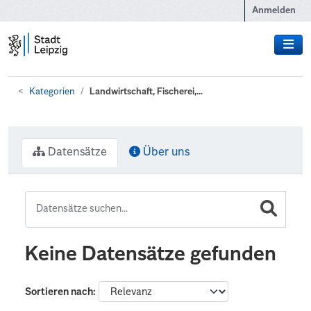
Zum Hauptinhalt wechseln
Anmelden
Kategorien
Landwirtschaft, Fischerei,...
Datensätze
Über uns
Keine Datensätze gefunden
Sortieren nach