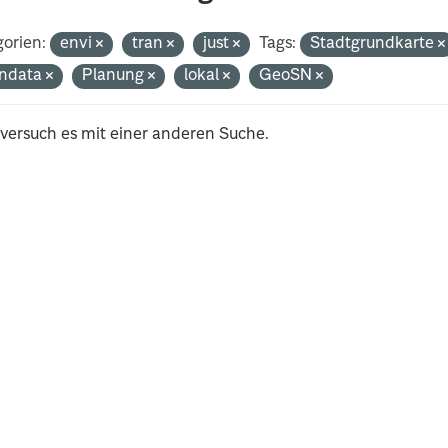
orien:
envi
tran
just
Tags:
Stadtgrundkarte
ndata
Planung
lokal
GeoSN
 versuch es mit einer anderen Suche.