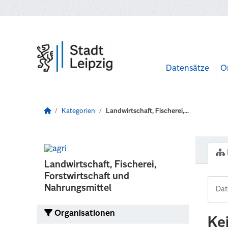
Zum Hauptinhalt wechseln
Datensätze
O
Kategorien
Landwirtschaft, Fischerei,...
Landwirtschaft, Fischerei,
Forstwirtschaft und
Nahrungsmittel
Organisationen
Ke