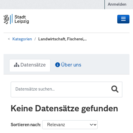
Zum Hauptinhalt wechseln
Anmelden
Kategorien
Landwirtschaft, Fischerei,...
Datensätze
Über uns
Keine Datensätze gefunden
Sortieren nach