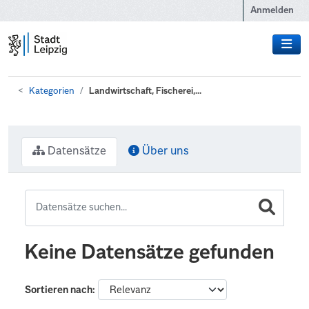
Zum Hauptinhalt wechseln
Anmelden
Kategorien
Landwirtschaft, Fischerei,...
Datensätze
Über uns
Keine Datensätze gefunden
Sortieren nach