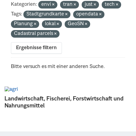
Kategorien:
envi
tran
just
tech
Tags:
Stadtgrundkarte
opendata
Planung
lokal
GeoSN
Cadastral parcels
Ergebnisse filtern
Bitte versuch es mit einer anderen Suche.
Landwirtschaft, Fischerei, Forstwirtschaft und
Nahrungsmittel