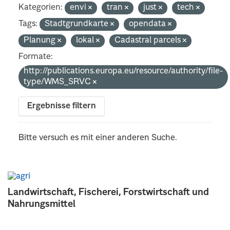
Kategorien:
envi
tran
just
tech
Tags:
Stadtgrundkarte
opendata
Planung
lokal
Cadastral parcels
Formate:
http://publications.europa.eu/resource/authority/file-
type/WMS_SRVC
Ergebnisse filtern
Bitte versuch es mit einer anderen Suche.
Landwirtschaft, Fischerei, Forstwirtschaft und
Nahrungsmittel