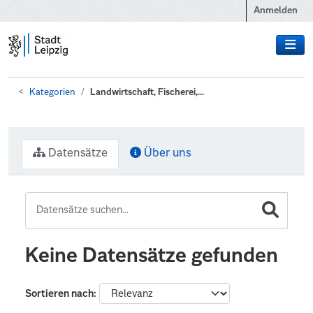
Zum Hauptinhalt wechseln
Anmelden
Kategorien
Landwirtschaft, Fischerei,...
Datensätze
Über uns
Keine Datensätze gefunden
Sortieren nach