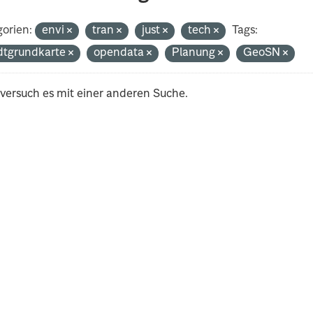
orien:
envi
tran
just
tech
Tags:
dtgrundkarte
opendata
Planung
GeoSN
 versuch es mit einer anderen Suche.