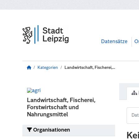
Zum Hauptinhalt wechseln
Datensätze
O
Kategorien
Landwirtschaft, Fischerei,...
Landwirtschaft, Fischerei,
Forstwirtschaft und
Nahrungsmittel
Organisationen
Ke