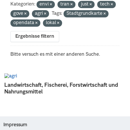
Kategorien:
envi
tran
just
tech
gove
agri
Tags:
Stadtgrundkarte
opendata
lokal
Ergebnisse filtern
Bitte versuch es mit einer anderen Suche.
Landwirtschaft, Fischerei, Forstwirtschaft und
Nahrungsmittel
Impressum