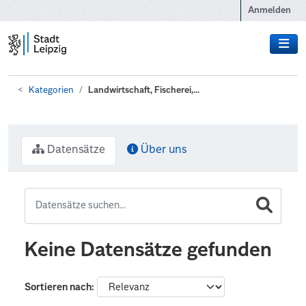
Zum Hauptinhalt wechseln
Anmelden
Kategorien
Landwirtschaft, Fischerei,...
Datensätze
Über uns
Keine Datensätze gefunden
Sortieren nach