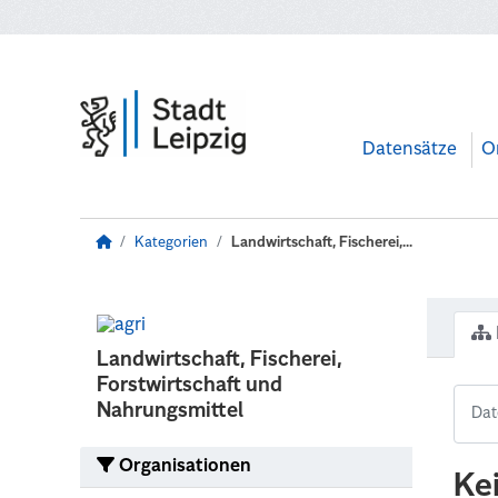
Zum Hauptinhalt wechseln
Datensätze
O
Kategorien
Landwirtschaft, Fischerei,...
Landwirtschaft, Fischerei,
Forstwirtschaft und
Nahrungsmittel
Organisationen
Ke