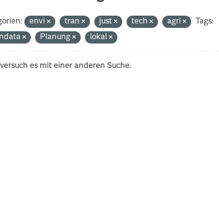
orien:
envi
tran
just
tech
agri
Tags:
ndata
Planung
lokal
 versuch es mit einer anderen Suche.