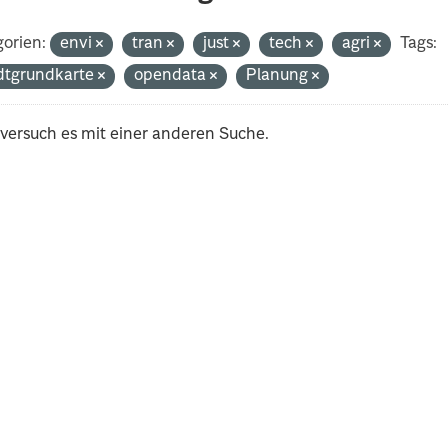
orien:
envi
tran
just
tech
agri
Tags:
dtgrundkarte
opendata
Planung
 versuch es mit einer anderen Suche.