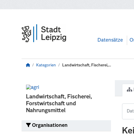
Zum Hauptinhalt wechseln
Datensätze
O
Kategorien
Landwirtschaft, Fischerei,...
Landwirtschaft, Fischerei,
Forstwirtschaft und
Nahrungsmittel
Organisationen
Ke