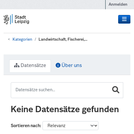
Zum Hauptinhalt wechseln
Anmelden
Kategorien
Landwirtschaft, Fischerei,...
Datensätze
Über uns
Keine Datensätze gefunden
Sortieren nach