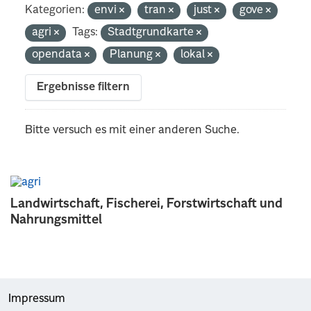
Kategorien:
envi
tran
just
gove
agri
Tags:
Stadtgrundkarte
opendata
Planung
lokal
Ergebnisse filtern
Bitte versuch es mit einer anderen Suche.
Landwirtschaft, Fischerei, Forstwirtschaft und
Nahrungsmittel
Impressum