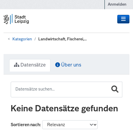
Zum Hauptinhalt wechseln
Anmelden
Kategorien
Landwirtschaft, Fischerei,...
Datensätze
Über uns
Keine Datensätze gefunden
Sortieren nach