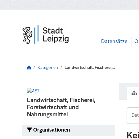
Zum Hauptinhalt wechseln
Datensätze
O
Kategorien
Landwirtschaft, Fischerei,...
Landwirtschaft, Fischerei,
Forstwirtschaft und
Nahrungsmittel
Organisationen
Ke