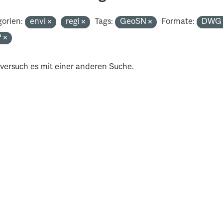
orien:
envi
regi
Tags:
GeoSN
Formate:
DW
P
 versuch es mit einer anderen Suche.