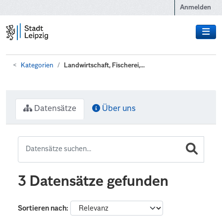
Zum Hauptinhalt wechseln
Anmelden
Kategorien
Landwirtschaft, Fischerei,...
Datensätze
Über uns
3 Datensätze gefunden
Sortieren nach