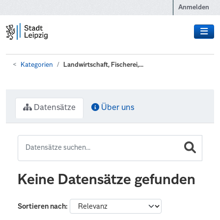
Zum Hauptinhalt wechseln
Anmelden
Kategorien
Landwirtschaft, Fischerei,...
Datensätze
Über uns
Keine Datensätze gefunden
Sortieren nach