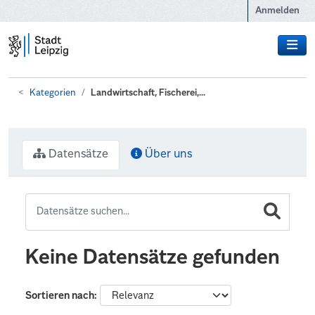
Zum Hauptinhalt wechseln
Anmelden
Kategorien
Landwirtschaft, Fischerei,...
Datensätze
Über uns
Keine Datensätze gefunden
Sortieren nach