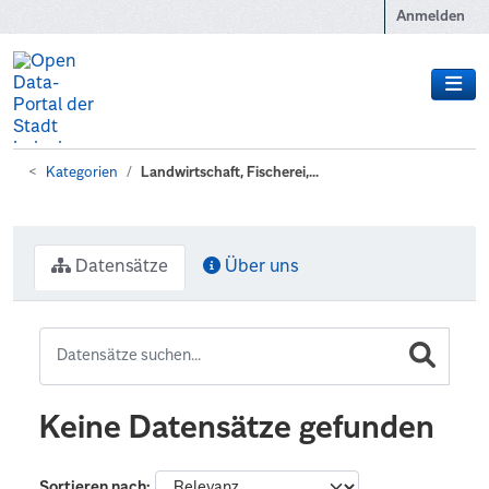
Zum Hauptinhalt wechseln
Anmelden
Kategorien
Landwirtschaft, Fischerei,...
Datensätze
Über uns
Keine Datensätze gefunden
Sortieren nach